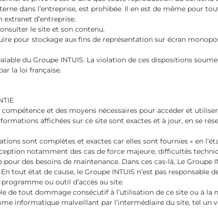
terne dans l’entreprise, est prohibée. Il en est de même pour t
 extranet d’entreprise.
sulter le site et son contenu.
e pour stockage aux fins de représentation sur écran monopos
lable du Groupe INTUIS. La violation de ces dispositions soumet
r la loi française.
NTIE
la compétence et des moyens nécessaires pour accéder et utiliser 
rmations affichées sur ce site sont exactes et à jour, en se réser
tions sont complètes et exactes car elles sont fournies « en l’éta
l’exception notamment des cas de force majeure, difficultés techni
pour des besoins de maintenance. Dans ces cas-là, Le Groupe IN
. En tout état de cause, le Groupe INTUIS n’est pas responsable des 
r, programme ou outil d’accès au site.
 de tout dommage consécutif à l’utilisation de ce site ou à la n
me informatique malveillant par l’intermédiaire du site, tel un v