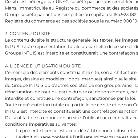
Ce site est hébergé par UNYC, société par actions simplifiée au
Mans, immatriculée au Registre du commerce et des sociétés 
Group, société par actions simplifiée au capital de 154.923.182
Registre du commerce et des sociétés sous le numéro 900 19
3. CONTENU DU SITE
Le contenu du site la structure générale, les textes, les imag
INTUIS. Toute représentation totale ou partielle de ce site et
Groupe INTUIS est interdite et constituerait une contrefaçon sa
4. LICENCE D’UTILISATION DU SITE
L’ensemble des éléments constituant le site, son architecture
images, dessins et modèles ; logos, marques) ainsi que le site 
du Groupe INTUIS ou d’autres sociétés de son groupe. Ainsi, san
dénaturation, de tout ou partie du site ou de son contenu, par
interdite et constitue une contrefaçon, sanctionnée par la loi.
Toute représentation totale ou partielle de ce site et de son 
INTUIS est interdite et constituerait une contrefaçon sanctionné
Du seul fait de sa connexion au site, l’utilisateur reconnaît 
conditions impératives suivantes:
· La présente licence est accordée à titre non exclusif et n’
· Le droit d’usage conféré à l’utilisateur/internaute est per