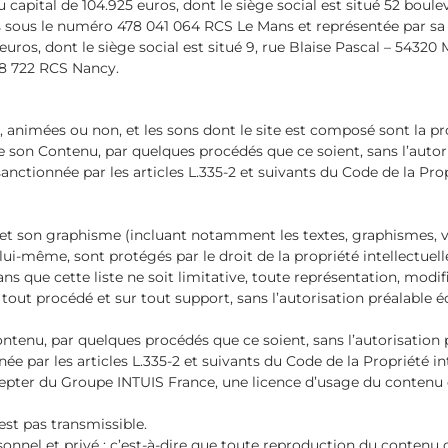
 capital de 104.925 euros, dont le siège social est situé 52 boul
sous le numéro 478 041 064 RCS Le Mans et représentée par sa P
 euros, dont le siège social est situé 9, rue Blaise Pascal – 54320
8 722 RCS Nancy.
es, animées ou non, et les sons dont le site est composé sont la p
 de son Contenu, par quelques procédés que ce soient, sans l’auto
nctionnée par les articles L.335-2 et suivants du Code de la Propr
 et son graphisme (incluant notamment les textes, graphismes, vi
lui-même, sont protégés par le droit de la propriété intellectuell
s que cette liste ne soit limitative, toute représentation, modif
 tout procédé et sur tout support, sans l’autorisation préalable é
Contenu, par quelques procédés que ce soient, sans l’autorisatio
e par les articles L.335-2 et suivants du Code de la Propriété int
accepter du Groupe INTUIS France, une licence d’usage du contenu 
est pas transmissible.
sonnel et privé : c’est-à-dire que toute reproduction du contenu