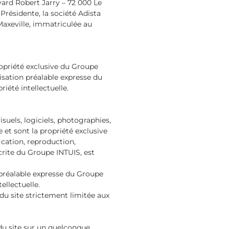
evard Robert Jarry – 72 000 Le
résidente, la société Adista
 Maxeville, immatriculée au
ropriété exclusive du Groupe
risation préalable expresse du
iété intellectuelle.
suels, logiciels, photographies,
e et sont la propriété exclusive
ication, reproduction,
crite du Groupe INTUIS, est
n préalable expresse du Groupe
ellectuelle.
du site strictement limitée aux
 du site sur un quelconque